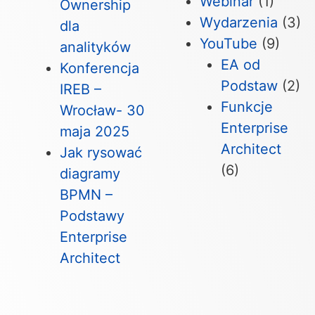
Webinar
(1)
Ownership
Wydarzenia
(3)
dla
YouTube
(9)
analityków
EA od
Konferencja
Podstaw
(2)
IREB –
Funkcje
Wrocław- 30
Enterprise
maja 2025
Architect
Jak rysować
(6)
diagramy
BPMN –
Podstawy
Enterprise
Architect