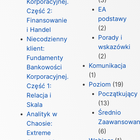
(3)
Korporacyjnej.
EA
Część 2:
podstawy
Finansowanie
(2)
i Handel
Porady i
Niecodzienny
wskazówki
klient:
(2)
Fundamenty
Komunikacja
Bankowości
(1)
Korporacyjnej.
Poziom
(19)
Część 1:
Początkujący
Relacja i
(13)
Skala
Średnio
Analityk w
Zaawansowan
Chaosie:
(6)
Extreme