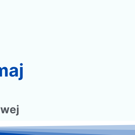
maj
owej