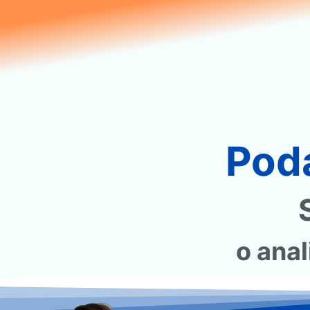
Poda
o ana