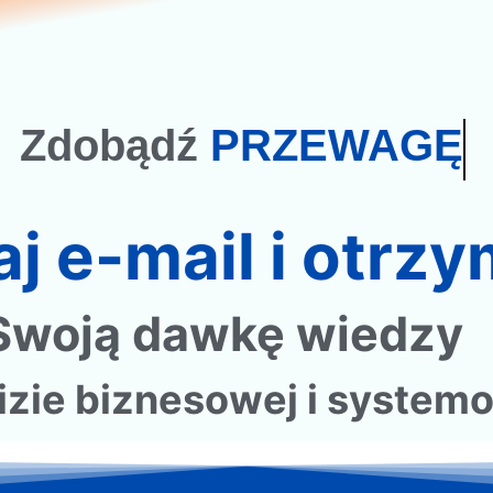
Zdobądź
PRZEWAGĘ
j e-mail i otrzy
Swoją dawkę wiedzy
lizie biznesowej i system