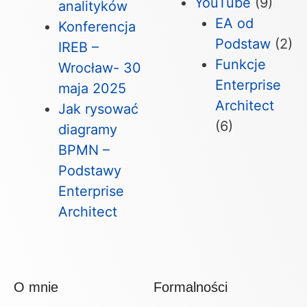
YouTube
(9)
analityków
EA od
Konferencja
Podstaw
(2)
IREB –
Funkcje
Wrocław- 30
Enterprise
maja 2025
Architect
Jak rysować
(6)
diagramy
BPMN –
Podstawy
Enterprise
Architect
O mnie
Formalności